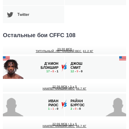
Twitter
Остальные бои CFFC 108
23:30 МСК
ТИТУЛЬНЫЙ. ЛЕГЧАЙШИЙ ВЕС
61.2 КГ
Д'АМОН
ДЖОШ
БЛЭКШИР
СМИТ
17
-
8
- 1
12
-
9
- 0
22:30 МСК
•
3 x 5
НАИЛЕГЧАЙШИЙ ВЕС
56.7 КГ
ИВАН
РАЙАН
РИОС
БУРГОС
1
-
1
- 0
2
-
0
- 0
22:00 МСК
•
3 x 5
НАИЛЕГЧАЙШИЙ ВЕС
56.7 КГ