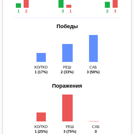
1
2
3
1
2
3
Победы
KO/TKO
РЕШ
САБ
1
(17%)
2
(33%)
3
(50%)
Поражения
KO/TKO
РЕШ
САБ
1
(25%)
3
(75%)
0