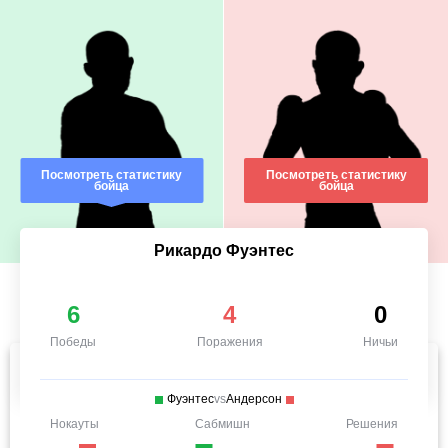
Посмотреть статистику
Посмотреть статистику
бойца
бойца
Рикардо Фуэнтес
6
4
0
Победы
Поражения
Ничьи
Фуэнтес
vs
Андерсон
Нокауты
Сабмишн
Решения