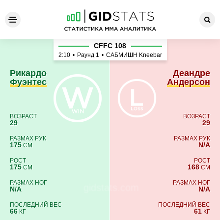
Рикардо Фуэнтес - Деандре
CFFC 108
2:10
•
Раунд 1
•
САБМИШН Kneebar
Рикардо
Деандре
Фуэнтес
Андерсон
ВОЗРАСТ
ВОЗРАСТ
29
29
РАЗМАХ РУК
РАЗМАХ РУК
175
N/A
СМ
РОСТ
РОСТ
175
168
СМ
СМ
РАЗМАХ НОГ
РАЗМАХ НОГ
N/A
N/A
ПОСЛЕДНИЙ ВЕС
ПОСЛЕДНИЙ ВЕС
66
61
КГ
КГ