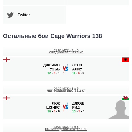
Twitter
Остальные бои Cage Warriors 138
01:00 МСК
•
3 x 5
СРЕДНИЙ ВЕС
83.9 КГ
ДЖЕЙМС
ЛЕОН
УЭББ
АЛИУ
12
-
5
- 1
11
-
6
- 0
00:30 МСК
•
3 x 5
ЛЕГЧАЙШИЙ ВЕС
61.2 КГ
ЛЮК
ДЖОШ
ШЭНКС
РИД
10
-
6
- 0
13
-
9
- 0
23:30 МСК
•
3 x 5
ПОЛУСРЕДНИЙ ВЕС
77.1 КГ