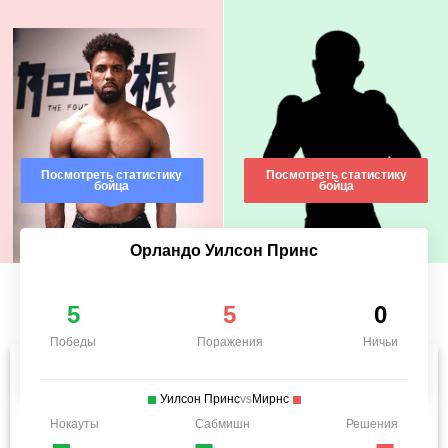
Посмотреть статистику
Посмотреть статистику
бойца
бойца
Орландо Уилсон Принс
5
5
0
Победы
Поражения
Ничьи
Уилсон Принс
vs
Мирнс
Нокауты
Сабмишн
Решения