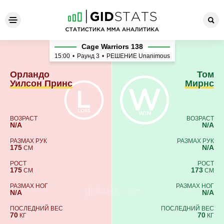
Орландо Уилсон Принс - Т
Cage Warriors 138
15:00
•
Раунд 3
•
РЕШЕНИЕ Unanimous
Орландо
Том
Уилсон Принс
Мирнс
ВОЗРАСТ
ВОЗРАСТ
N/A
N/A
РАЗМАХ РУК
РАЗМАХ РУК
175
N/A
СМ
РОСТ
РОСТ
175
173
СМ
СМ
РАЗМАХ НОГ
РАЗМАХ НОГ
N/A
N/A
ПОСЛЕДНИЙ ВЕС
ПОСЛЕДНИЙ ВЕС
70
70
КГ
КГ