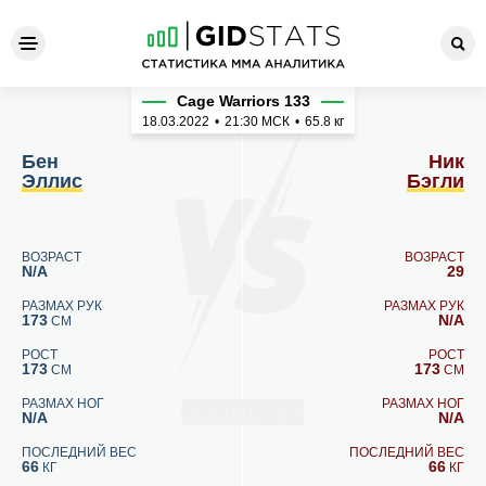
Бен Эллис - Ник Бэгли
Cage Warriors 133
18.03.2022
•
21:30
МСК
•
65.8 кг
Бен
Ник
Эллис
Бэгли
ВОЗРАСТ
ВОЗРАСТ
N/A
29
РАЗМАХ РУК
РАЗМАХ РУК
173
N/A
СМ
РОСТ
РОСТ
173
173
СМ
СМ
РАЗМАХ НОГ
РАЗМАХ НОГ
N/A
N/A
ПОСЛЕДНИЙ ВЕС
ПОСЛЕДНИЙ ВЕС
66
66
КГ
КГ