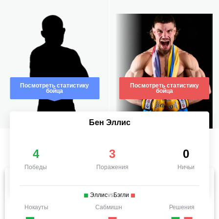
Посмотреть статистику
Посмотреть статистику
бойца
бойца
Бен Эллис
4
3
0
Победы
Поражения
Ничьи
Эллис
vs
Бэгли
Нокауты
Сабмишн
Решения