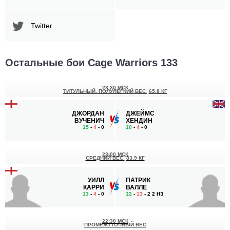
Twitter
Остальные бои Cage Warriors 133
23:30 МСК
ТИТУЛЬНЫЙ. ПОЛУЛЕГКИЙ ВЕС
65.8 КГ
ДЖОРДАН
ДЖЕЙМС
ВУЧЕНИЧ
ХЕНДИН
15
-
4
- 0
10
-
4
- 0
23:00 МСК
СРЕДНИЙ ВЕС
83.9 КГ
УИЛЛ
ПАТРИК
КАРРИ
ВАЛЛЕ
13
-
4
- 0
12
-
13
- 2 2 НЗ
22:30 МСК
ПРОМЕЖУТОЧНЫЙ ВЕС