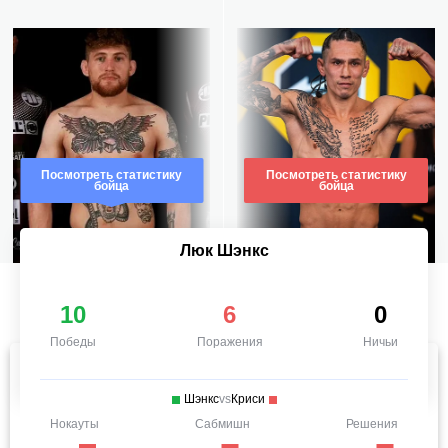
Посмотреть статистику
Посмотреть статистику
бойца
бойца
Люк Шэнкс
10
6
0
Победы
Поражения
Ничьи
Шэнкс
vs
Криси
Нокауты
Сабмишн
Решения