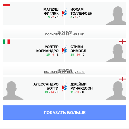
МАТЕУШ
ИОХАМ
ФИГЛЯК
ТОЛЛЕФСЕН
9
-
2
- 0
6
-
6
- 1
20:00 МСК
ПОЛУЛЕГКИЙ ВЕС
65.8 КГ
УОЛТЕР
СТИВИ
КОЛИАНДРО
ЭЙМЭБЛ
15
-
9
- 1
18
-
10
- 0
19:20 МСК
ПОЛУСРЕДНИЙ ВЕС
77.1 КГ
АЛЕССАНДРО
ДЖЕЙМИ
БОТТИ
РИЧАРДСОН
19
-
14
- 0
11
-
11
- 0
19:00 МСК
ЛЕГКИЙ ВЕС
70.3 КГ
ПОКАЗАТЬ БОЛЬШЕ
МИХАЛ
КИРАН
ФИГЛАК
ЛИСТЕР