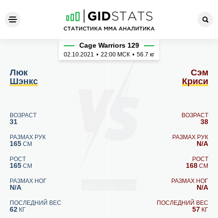
Люк Шэнкс - Сэм Криси
Cage Warriors 129
02.10.2021
•
22:00
МСК
•
56.7 кг
Люк
Сэм
Шэнкс
Криси
ВОЗРАСТ
ВОЗРАСТ
31
38
РАЗМАХ РУК
РАЗМАХ РУК
165
N/A
СМ
РОСТ
РОСТ
165
168
СМ
СМ
РАЗМАХ НОГ
РАЗМАХ НОГ
N/A
N/A
ПОСЛЕДНИЙ ВЕС
ПОСЛЕДНИЙ ВЕС
62
57
КГ
КГ