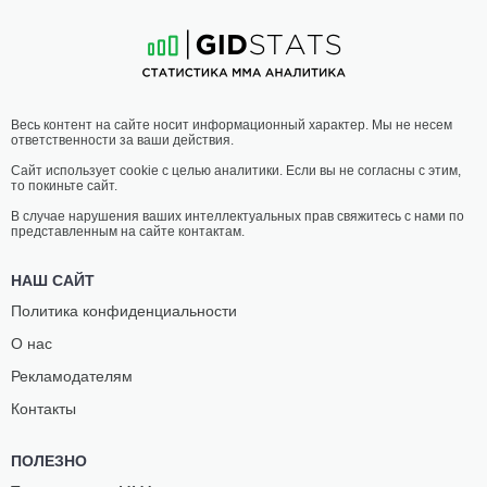
8
-
2
- 0
6
-
3
- 2
18:40 МСК
ПОЛУЛЕГКИЙ ВЕС
65.8 КГ
КОНМОН
ХАРРИ
Весь контент на сайте носит информационный характер. Мы не несем
ДЕХ
ХАРДВИК
ответственности за ваши действия.
15
-
12
- 0 1 НЗ
13
-
5
- 1
Сайт использует cookie с целью аналитики. Если вы не согласны с этим,
то покиньте сайт.
18:20 МСК
НАИЛЕГЧАЙШИЙ ВЕС
56.7 КГ
В случае нарушения ваших интеллектуальных прав свяжитесь с нами по
представленным на сайте контактам.
ДИЛАН
СКОТТ
АЗАН
МЭЛОН
НАШ САЙТ
10
-
4
- 0
9
-
7
- 0
Политика конфиденциальности
О нас
Рекламодателям
Контакты
ПОЛЕЗНО