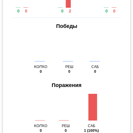
0
0
0
2
0
0
Победы
KO/TKO
РЕШ
САБ
0
0
0
Поражения
KO/TKO
РЕШ
САБ
0
0
1
(100%)