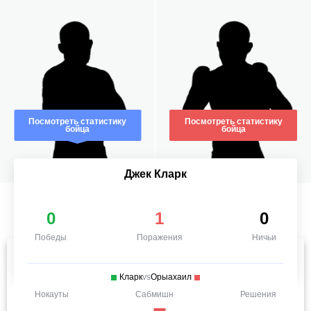
Посмотреть статистику
Посмотреть статистику
бойца
бойца
Джек Кларк
0
1
0
Победы
Поражения
Ничьи
Кларк
vs
Орыахаил
Нокауты
Сабмишн
Решения