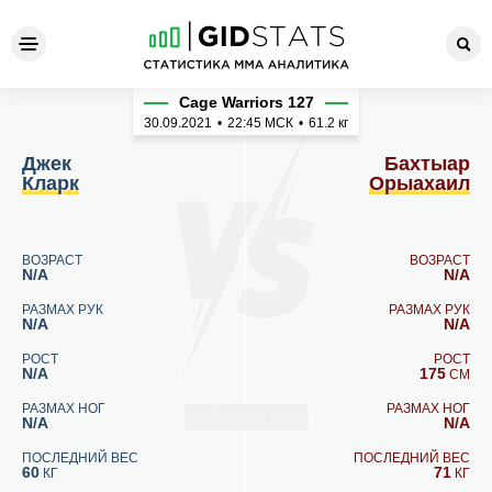
Джек Кларк - Бахтыар Оры
Cage Warriors 127
30.09.2021
•
22:45
МСК
•
61.2 кг
Джек
Бахтыар
Кларк
Орыахаил
ВОЗРАСТ
ВОЗРАСТ
N/A
N/A
РАЗМАХ РУК
РАЗМАХ РУК
N/A
N/A
РОСТ
РОСТ
N/A
175
СМ
РАЗМАХ НОГ
РАЗМАХ НОГ
N/A
N/A
ПОСЛЕДНИЙ ВЕС
ПОСЛЕДНИЙ ВЕС
60
71
КГ
КГ