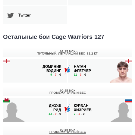
Twitter
Остальные бои Cage Warriors 127
01:15 МСК
ТИТУЛЬНЫЙ. ЛЕГЧАЙШИЙ ВЕС
61.2 КГ
ДОМИНИК
НАТАН
ВУДИНГ
ФЛЕТЧЕР
9
-
7
- 0
11
-
3
- 0
00:45 МСК
ПРОМЕЖУТОЧНЫЙ ВЕС
ДЖОШ
КУРБАН
РИД
ХИЗРИЕВ
13
-
9
- 0
7
-
1
- 0
00:15 МСК
ПРОМЕЖУТОЧНЫЙ ВЕС