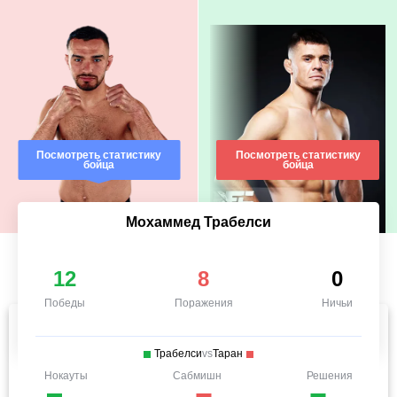
Посмотреть статистику
Посмотреть статистику
бойца
бойца
Мохаммед Трабелси
12
8
0
Победы
Поражения
Ничьи
Трабелси
vs
Таран
Нокауты
Сабмишн
Решения