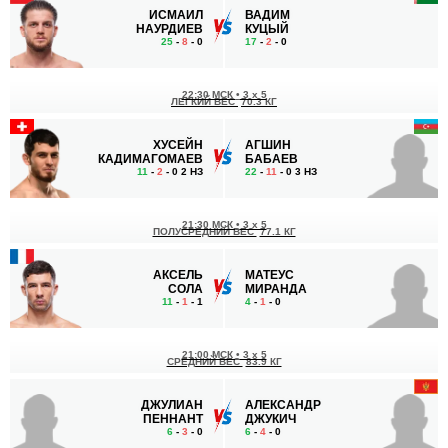
ИСМАИЛ
ВАДИМ
НАУРДИЕВ
КУЦЫЙ
25
-
8
- 0
17
-
2
- 0
22:30 МСК
•
3 x 5
ЛЕГКИЙ ВЕС
70.3 КГ
ХУСЕЙН
АГШИН
КАДИМАГОМАЕВ
БАБАЕВ
11
-
2
- 0 2 НЗ
22
-
11
- 0 3 НЗ
21:30 МСК
•
3 x 5
ПОЛУСРЕДНИЙ ВЕС
77.1 КГ
АКСЕЛЬ
МАТЕУС
СОЛА
МИРАНДА
11
-
1
- 1
4
-
1
- 0
21:00 МСК
•
3 x 5
СРЕДНИЙ ВЕС
83.9 КГ
ДЖУЛИАН
АЛЕКСАНДР
ПЕННАНТ
ДЖУКИЧ
6
-
3
- 0
6
-
4
- 0