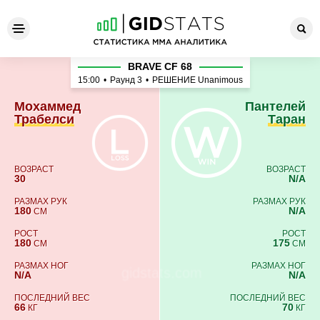
Мохаммед Трабелси - Пант
BRAVE CF 68
15:00
•
Раунд 3
•
РЕШЕНИЕ Unanimous
Мохаммед
Пантелей
Трабелси
Таран
ВОЗРАСТ
ВОЗРАСТ
30
N/A
РАЗМАХ РУК
РАЗМАХ РУК
180
N/A
СМ
РОСТ
РОСТ
180
175
СМ
СМ
РАЗМАХ НОГ
РАЗМАХ НОГ
N/A
N/A
ПОСЛЕДНИЙ ВЕС
ПОСЛЕДНИЙ ВЕС
66
70
КГ
КГ