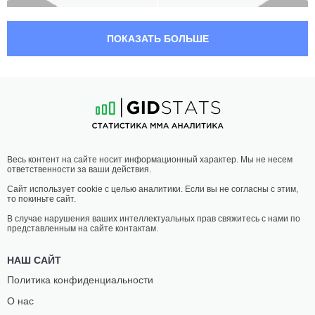
20:30 МСК
•
3 x 5
ЛЕГКИЙ ВЕС
70.3 КГ
ПОКАЗАТЬ БОЛЬШЕ
КРИСТИАН
ГОКАН
МАХ
АКСУ
10
-
5
- 0
14
-
7
- 1
20:00 МСК
•
3 x 5
ПОЛУЛЕГКИЙ ВЕС
65.8 КГ
АЛИ
ДЖЕФФЕРСОН
Весь контент на сайте носит информационный характер. Мы не несем
ГУЛИЕВ
ОЛИВЕЙРА
ответственности за ваши действия.
8
-
1
- 0
8
-
4
- 0
Сайт использует cookie с целью аналитики. Если вы не согласны с этим,
то покиньте сайт.
В случае нарушения ваших интеллектуальных прав свяжитесь с нами по
представленным на сайте контактам.
НАШ САЙТ
Политика конфиденциальности
О нас