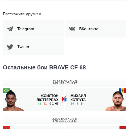
Расскажите друзьям
Telegram
ВКонтакте
Twitter
Остальные бои BRAVE CF 68
23:30 МСК
•
5 x 5
165 LBS / 74.8 КГ
ЖОИЛТОН
МИХАИЛ
ЛЮТТЕРБАХ
КОТРУТА
41
-
11
- 0 1 НЗ
14
-
3
- 0
23:00 МСК
•
3 x 5
175 LBS / 79.4 КГ