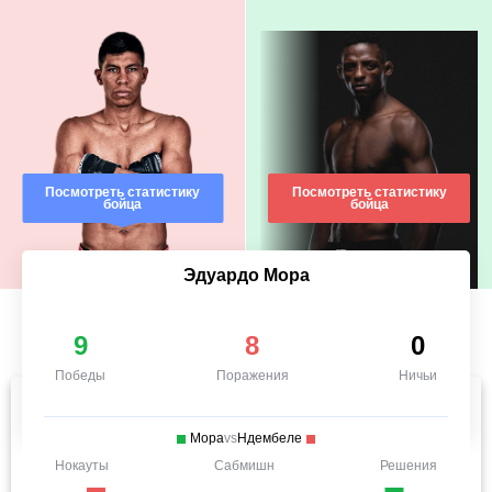
Посмотреть статистику
Посмотреть статистику
бойца
бойца
Эдуардо Мора
9
8
0
Победы
Поражения
Ничьи
Мора
vs
Ндембеле
Нокауты
Сабмишн
Решения