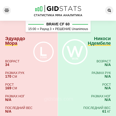
Эдуардо Мора - Никоси Нд
BRAVE CF 60
15:00
•
Раунд 3
•
РЕШЕНИЕ Unanimous
Эдуардо
Никоси
Мора
Ндембеле
ВОЗРАСТ
ВОЗРАСТ
34
N/A
РАЗМАХ РУК
РАЗМАХ РУК
170
N/A
СМ
РОСТ
РОСТ
169
N/A
СМ
РАЗМАХ НОГ
РАЗМАХ НОГ
N/A
N/A
ПОСЛЕДНИЙ ВЕС
ПОСЛЕДНИЙ ВЕС
N/A
61
КГ