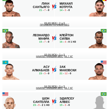
ЛУАН
МИХАИЛ
САНТЬЯГО
КОТРУТА
21
-
7
- 0
14
-
3
- 0
06:00 МСК
•
3 x 5
ПРОМЕЖУТОЧНЫЙ ВЕС
ЛЕОНАРДО
КЛЕЙТОН
МАФРА
СИЛВА
15
-
7
- 0
16
-
4
- 0 1 НЗ
05:00 МСК
•
3 x 5
НАИЛЕГЧАЙШИЙ ВЕС
56.7 КГ
АСУ
ЗАК
АЛМАБАЕВ
МАКОВСКИ
23
-
3
- 0
21
-
12
- 0
04:30 МСК
•
3 x 5
НАИЛЕГЧАЙШИЙ ВЕС
56.7 КГ
ШОН
ЭДИЛСЕУ
САНТЕЛЛА
АЛВЕС
23
-
9
- 2 1 НЗ
15
-
3
- 0