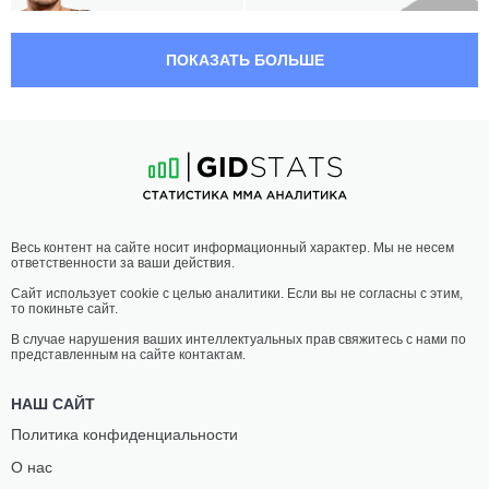
04:00 МСК
•
3 x 5
ПРОМЕЖУТОЧНЫЙ ВЕС
ПОКАЗАТЬ БОЛЬШЕ
ЛУИС ФЕЛИПЕ
ЛУИЗ
ДИАС
КАДО
17
-
5
- 0
18
-
7
- 1
03:30 МСК
•
3 x 5
НАИЛЕГЧАЙШИЙ ВЕС
56.7 КГ
ФЛАВИО
ИГОРЬ
Весь контент на сайте носит информационный характер. Мы не несем
ДЕ КЕЙРОЗ
ТЭЙЛОН
ответственности за ваши действия.
14
-
5
- 0
8
-
5
- 0 1 НЗ
Сайт использует cookie с целью аналитики. Если вы не согласны с этим,
то покиньте сайт.
В случае нарушения ваших интеллектуальных прав свяжитесь с нами по
представленным на сайте контактам.
НАШ САЙТ
Политика конфиденциальности
О нас