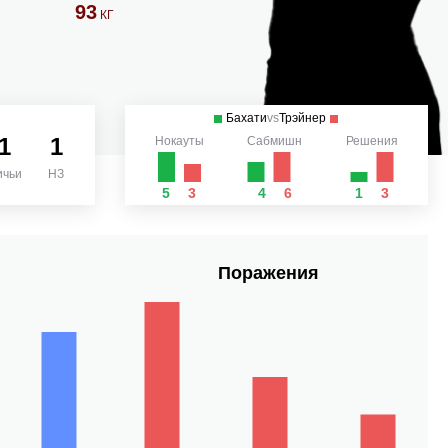
93
КГ
Бахати
vs
Трэйнер
1
1
Нокауты
Сабмишн
Решения
ичьи
НЗ
5
3
4
6
1
3
Поражения