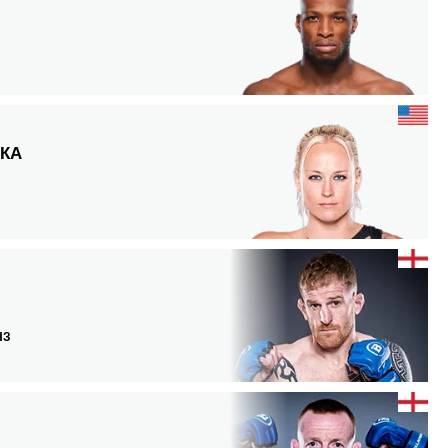
КА
НЗ