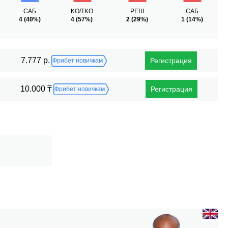
САБ
KO/TKO
РЕШ
САБ
4
(40%)
4
(57%)
2
(29%)
1
(14%)
7.777 р.
Регистрация
Фрибет новичкам
10.000 ₸
Регистрация
Фрибет новичкам