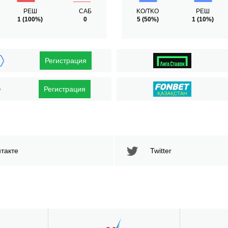
РЕШ
САБ
KO/TKO
РЕШ
1
(100%)
0
5
(50%)
1
(10%)
Регистрация
Регистрация
такте
Twitter