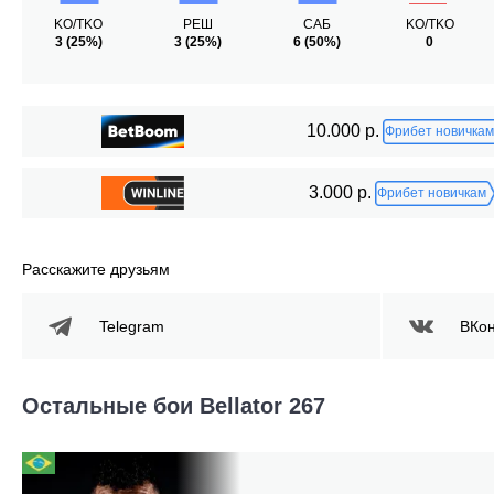
KO/TKO
РЕШ
САБ
KO/TKO
3
(25%)
3
(25%)
6
(50%)
0
10.000 р.
Фрибет новичкам
3.000 р.
Фрибет новичкам
Расскажите друзьям
Telegram
ВКон
Остальные бои Bellator 267