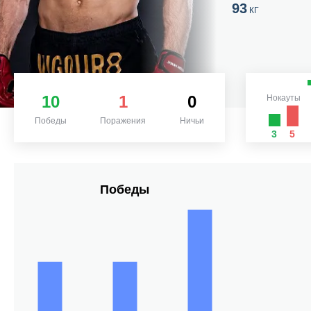
93
КГ
10
1
0
Нокауты
Победы
Поражения
Ничьи
3
5
Победы