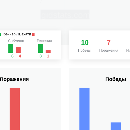
Трэйнер
vs
Бахати
10
7
Сабмишн
Решения
Победы
Поражения
Н
6
4
3
1
Поражения
Победы