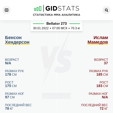
Бенсон Хендерсон - Ислам
Bellator 273
30.01.2022
•
07:00
МСК
•
70.3 кг
Бенсон
Ислам
Хендерсон
Мамедов
ВОЗРАСТ
ВОЗРАСТ
N/A
37
РАЗМАХ РУК
РАЗМАХ РУК
178
185
СМ
СМ
РОСТ
РОСТ
175
183
СМ
СМ
РАЗМАХ НОГ
РАЗМАХ НОГ
97
N/A
СМ
ПОСЛЕДНИЙ ВЕС
ПОСЛЕДНИЙ ВЕС
78
72
КГ
КГ