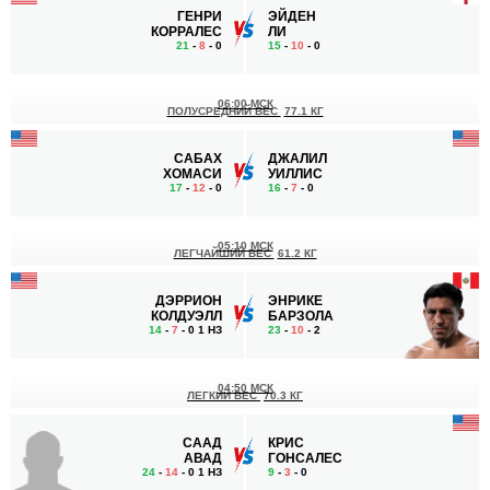
ГЕНРИ
ЭЙДЕН
КОРРАЛЕС
ЛИ
21
-
8
- 0
15
-
10
- 0
06:00 МСК
ПОЛУСРЕДНИЙ ВЕС
77.1 КГ
САБАХ
ДЖАЛИЛ
ХОМАСИ
УИЛЛИС
17
-
12
- 0
16
-
7
- 0
05:10 МСК
ЛЕГЧАЙШИЙ ВЕС
61.2 КГ
ДЭРРИОН
ЭНРИКЕ
КОЛДУЭЛЛ
БАРЗОЛА
14
-
7
- 0 1 НЗ
23
-
10
- 2
04:50 МСК
ЛЕГКИЙ ВЕС
70.3 КГ
СААД
КРИС
АВАД
ГОНСАЛЕС
24
-
14
- 0 1 НЗ
9
-
3
- 0