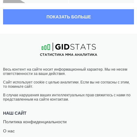
04:30 МСК
СРЕДНИЙ ВЕС
83.9 КГ
ПОКАЗАТЬ БОЛЬШЕ
ДАЛТОН
ДУЭЙН
РОСТА
ДЖОНСОН
11
-
3
- 0
6
-
3
- 0
04:10 МСК
ЛЕГЧАЙШИЙ ВЕС
61.2 КГ
НИКИТА
БЛЭЙН
Весь контент на сайте носит информационный характер. Мы не несем
МИХАЙЛОВ
ШУТТ
ответственности за ваши действия.
10
-
3
- 0
8
-
6
- 0
Сайт использует cookie с целью аналитики. Если вы не согласны с этим,
то покиньте сайт.
03:50 МСК
ПОЛУЛЕГКИЙ ВЕС
65.8 КГ
В случае нарушения ваших интеллектуальных прав свяжитесь с нами по
представленным на сайте контактам.
ЛУКАС
БЕН
БРЕННАН
ЛУГО
НАШ САЙТ
9
-
1
- 0
5
-
6
- 0
Политика конфиденциальности
О нас
03:30 МСК
ПОЛУТЯЖЕЛЫЙ ВЕС
93 КГ