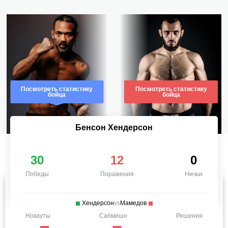
Посмотреть статистику
Посмотреть статистику
бойца
бойца
Бенсон Хендерсон
30
12
0
Победы
Поражения
Ничьи
Хендерсон
vs
Мамедов
Нокауты
Сабмишн
Решения