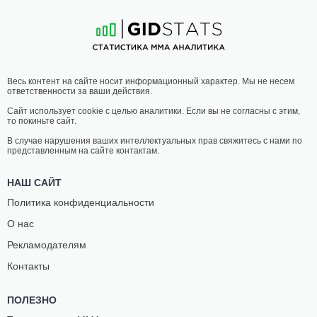
15
-
10
- 0
14
-
3
- 0
04:30 МСК
СРЕДНИЙ ВЕС
83.9 КГ
ХАВЬЕР
ГРЕГОРИ
Весь контент на сайте носит информационный характер. Мы не несем
ТОРРЕС
МИЛЛИАРД
ответственности за ваши действия.
12
-
5
- 0 1 НЗ
13
-
7
- 0
Сайт использует cookie с целью аналитики. Если вы не согласны с этим,
то покиньте сайт.
04:00 МСК
НАИЛЕГЧАЙШИЙ ВЕС
56.7 КГ
В случае нарушения ваших интеллектуальных прав свяжитесь с нами по
представленным на сайте контактам.
СУМИКО
РЭНДИ
ИНАБА
ФИЛД
НАШ САЙТ
8
-
3
- 0
5
-
1
- 0
Политика конфиденциальности
О нас
03:30 МСК
ЛЕГКИЙ ВЕС
70.3 КГ
Рекламодателям
ЛЭНС
РЭЙМОНД
Контакты
ГИБСОН МЛ.
ПИНА
10
-
2
- 0
9
-
5
- 0
ПОЛЕЗНО
03:00 МСК