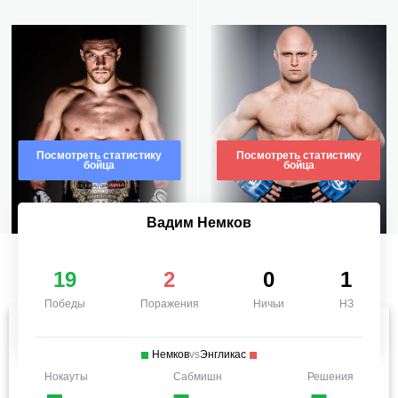
Посмотреть статистику
Посмотреть статистику
бойца
бойца
Вадим Немков
19
2
0
1
Победы
Поражения
Ничьи
НЗ
Немков
vs
Энгликас
Нокауты
Сабмишн
Решения