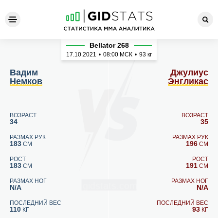
Вадим Немков - Джулиус Э
Bellator 268
17.10.2021
•
08:00
МСК
•
93 кг
Вадим
Джулиус
Немков
Энгликас
ВОЗРАСТ
ВОЗРАСТ
34
35
РАЗМАХ РУК
РАЗМАХ РУК
183
196
СМ
СМ
РОСТ
РОСТ
183
191
СМ
СМ
РАЗМАХ НОГ
РАЗМАХ НОГ
N/A
N/A
ПОСЛЕДНИЙ ВЕС
ПОСЛЕДНИЙ ВЕС
110
93
КГ
КГ