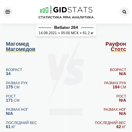
Магомед Магомедов - Рауф
Bellator 264
14.08.2021
•
05:00
МСК
•
61.2 кг
Магомед
Рауфон
Магомедов
Стотс
ВОЗРАСТ
ВОЗРАСТ
34
N/A
РАЗМАХ РУК
РАЗМАХ РУК
175
184
СМ
СМ
РОСТ
РОСТ
171
N/A
СМ
РАЗМАХ НОГ
РАЗМАХ НОГ
N/A
N/A
ПОСЛЕДНИЙ ВЕС
ПОСЛЕДНИЙ ВЕС
61
62
КГ
КГ