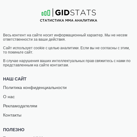
7
-
4
- 0
3
-
5
- 0 1 НЗ
01:00 МСК
ПРОМЕЖУТОЧНЫЙ ВЕС
ОРЛАНДО
ДЖОН
Весь контент на сайте носит информационный характер. Мы не несем
МЕНДОЗА
МАКНИЛ
ответственности за ваши действия.
0
-
3
- 0
3
-
0
- 0
Сайт использует cookie с целью аналитики. Если вы не согласны с этим,
то покиньте сайт.
В случае нарушения ваших интеллектуальных прав свяжитесь с нами по
представленным на сайте контактам.
НАШ САЙТ
Политика конфиденциальности
О нас
Рекламодателям
Контакты
ПОЛЕЗНО