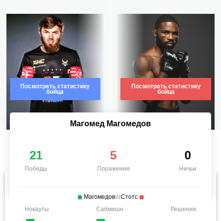
Посмотреть статистику
Посмотреть статистику
бойца
бойца
Магомед Магомедов
21
5
0
Победы
Поражения
Ничьи
Магомедов
vs
Стотс
Нокауты
Сабмишн
Решения