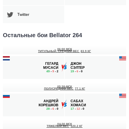
Twitter
Остальные бои Bellator 264
06:00 МСК
ТИТУЛЬНЫЙ. СРЕДНИЙ ВЕС
83.9 КГ
ГЕГАРД
ДЖОН
МУСАСИ
СЭЛТЕР
49
-
9
- 2
19
-
6
- 0
05:30 МСК
ПОЛУСРЕДНИЙ ВЕС
77.1 КГ
АНДРЕЙ
САБАХ
КОРЕШКОВ
ХОМАСИ
28
-
6
- 0
17
-
12
- 0
04:30 МСК
ТЯЖЕЛЫЙ ВЕС
120.2 КГ