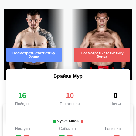
Посмотреть статистику
Посмотреть статистику
бойца
бойца
Брайан Мур
16
10
0
Победы
Поражения
Ничьи
Мур
vs
Вински
Нокауты
Сабмишн
Решения