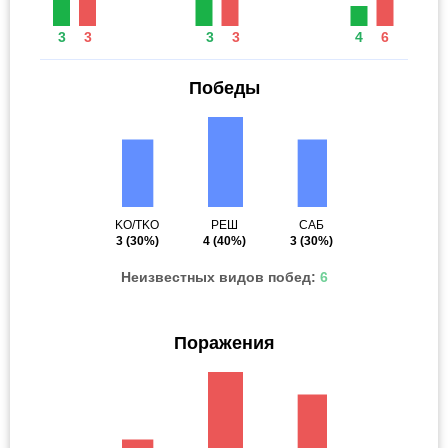
3
3
3
3
4
6
Победы
KO/TKO
РЕШ
САБ
3
(30%)
4
(40%)
3
(30%)
Неизвестных видов побед:
6
Поражения