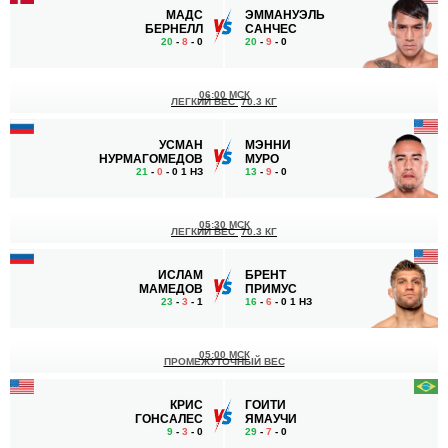
МАДС
ЭММАНУЭЛЬ
БЕРНЕЛЛ
САНЧЕС
20
-
8
- 0
20
-
9
- 0
06:00 МСК
ЛЕГКИЙ ВЕС
70.3 КГ
УСМАН
МЭННИ
НУРМАГОМЕДОВ
МУРО
21
-
0
- 0 1 НЗ
13
-
9
- 0
05:30 МСК
ЛЕГКИЙ ВЕС
70.3 КГ
ИСЛАМ
БРЕНТ
МАМЕДОВ
ПРИМУС
23
-
3
- 1
16
-
6
- 0 1 НЗ
05:00 МСК
ПРОМЕЖУТОЧНЫЙ ВЕС
КРИС
ГОИТИ
ГОНСАЛЕС
ЯМАУЧИ
9
-
3
- 0
29
-
7
- 0