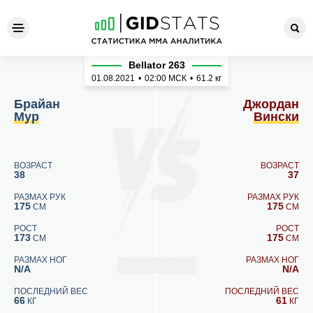
Брайан Мур - Джордан Вин
Bellator 263
01.08.2021
•
02:00
МСК
•
61.2 кг
Брайан
Джордан
Мур
Вински
ВОЗРАСТ
ВОЗРАСТ
38
37
РАЗМАХ РУК
РАЗМАХ РУК
175
175
СМ
СМ
РОСТ
РОСТ
173
175
СМ
СМ
РАЗМАХ НОГ
РАЗМАХ НОГ
N/A
N/A
ПОСЛЕДНИЙ ВЕС
ПОСЛЕДНИЙ ВЕС
66
61
КГ
КГ