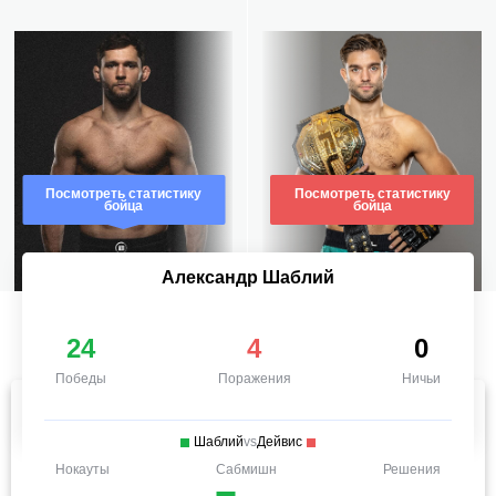
Посмотреть статистику
Посмотреть статистику
бойца
бойца
Александр Шаблий
24
4
0
Победы
Поражения
Ничьи
Шаблий
vs
Дейвис
Нокауты
Сабмишн
Решения