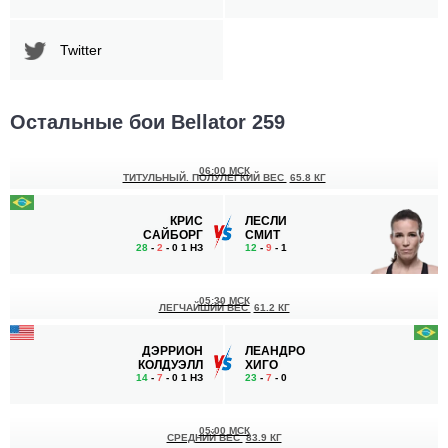
Twitter
Остальные бои Bellator 259
06:00 МСК
ТИТУЛЬНЫЙ. ПОЛУЛЕГКИЙ ВЕС
65.8 КГ
КРИС
ЛЕСЛИ
САЙБОРГ
СМИТ
28
-
2
- 0 1 НЗ
12
-
9
- 1
05:30 МСК
ЛЕГЧАЙШИЙ ВЕС
61.2 КГ
ДЭРРИОН
ЛЕАНДРО
КОЛДУЭЛЛ
ХИГО
14
-
7
- 0 1 НЗ
23
-
7
- 0
05:00 МСК
СРЕДНИЙ ВЕС
83.9 КГ