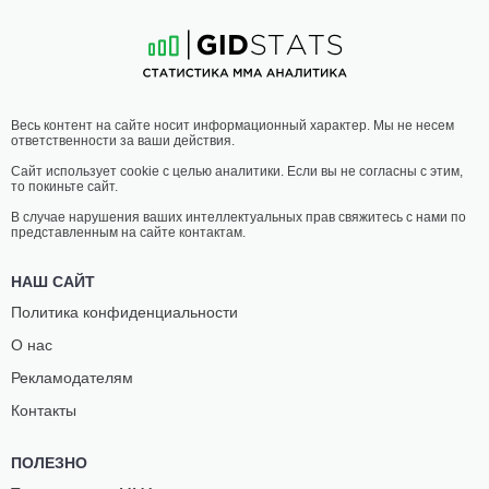
24
-
14
- 0 1 НЗ
16
-
5
- 0
03:00 МСК
ПОЛУТЯЖЕЛЫЙ ВЕС
93 КГ
ГРАНТ
ТИРИ
Весь контент на сайте носит информационный характер. Мы не несем
НИЛ
ФОРТУН
ответственности за ваши действия.
9
-
2
- 0
5
-
1
- 0
Сайт использует cookie с целью аналитики. Если вы не согласны с этим,
то покиньте сайт.
02:35 МСК
НАИЛЕГЧАЙШИЙ ВЕС
56.7 КГ
В случае нарушения ваших интеллектуальных прав свяжитесь с нами по
представленным на сайте контактам.
СУМИКО
КРИСТИНА
ИНАБА
КАЦИКИС
НАШ САЙТ
8
-
3
- 0
1
-
3
- 0
Политика конфиденциальности
О нас
02:10 МСК
ЛЕГКИЙ ВЕС
70.3 КГ
Рекламодателям
АВИВ
ШОН
Контакты
ГОЗАЛИ
ФЕЛТОН
6
-
1
- 0
5
-
4
- 1
ПОЛЕЗНО
01:45 МСК