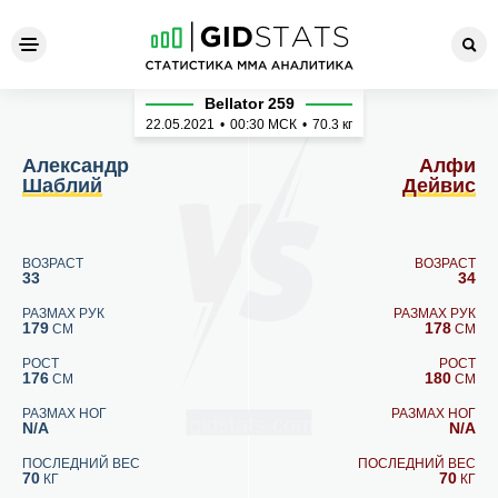
Александр Шаблий - Алфи 
Bellator 259
22.05.2021
•
00:30
МСК
•
70.3 кг
Александр
Алфи
Шаблий
Дейвис
ВОЗРАСТ
ВОЗРАСТ
33
34
РАЗМАХ РУК
РАЗМАХ РУК
179
178
СМ
СМ
РОСТ
РОСТ
176
180
СМ
СМ
РАЗМАХ НОГ
РАЗМАХ НОГ
N/A
N/A
ПОСЛЕДНИЙ ВЕС
ПОСЛЕДНИЙ ВЕС
70
70
КГ
КГ