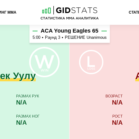
ИНГ ММА
СТАТ
ан Атабаев
ACA Young Eagles 65
5:00
•
Раунд 3
•
РЕШЕНИЕ Unanimous
ек Уулу
РАЗМАХ РУК
ВОЗРАСТ
N/A
N/A
РАЗМАХ НОГ
РОСТ
N/A
N/A