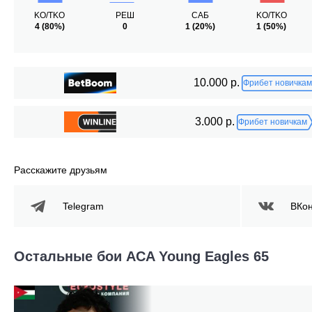
KO/TKO
РЕШ
САБ
KO/TKO
4
(80%)
0
1
(20%)
1
(50%)
10.000 р.
Фрибет новичкам
3.000 р.
Фрибет новичкам
Расскажите друзьям
Telegram
ВКон
Остальные бои ACA Young Eagles 65