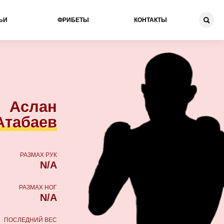
ЬИ
ФРИБЕТЫ
КОНТАКТЫ
Аслан
Атабаев
РАЗМАХ РУК
N/A
РАЗМАХ НОГ
N/A
ПОСЛЕДНИЙ ВЕС