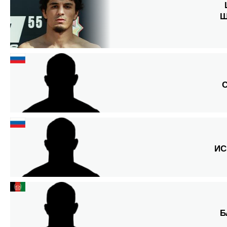
Ш
ИС
Б