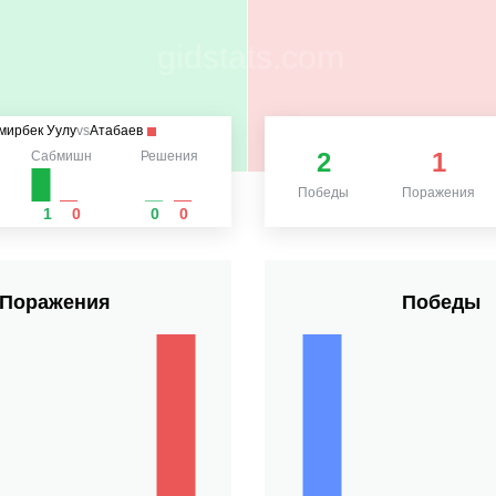
мирбек Уулу
vs
Атабаев
2
1
Сабмишн
Решения
Победы
Поражения
1
0
0
0
Поражения
Победы