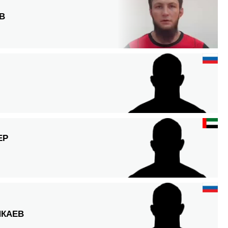
В
ЕР
КАЕВ