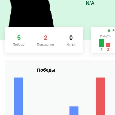
N/A
Те
5
2
0
Нокауты
Победы
Поражения
Ничьи
4
2
Победы