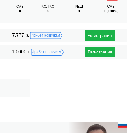
САБ
KO/TKO
РЕШ
САБ
0
0
0
1
(100%)
7.777 р.
Регистрация
Фрибет новичкам
10.000 ₸
Регистрация
Фрибет новичкам