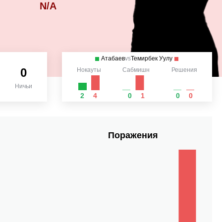
N/A
Атабаев
vs
Темирбек Уулу
0
Нокауты
Сабмишн
Решения
Ничьи
2
4
0
1
0
0
Поражения