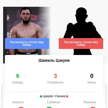
Посмотреть статистику
Посмотреть статистику
бойца
бойца
Шамиль Цакуев
6
3
0
Победы
Поражения
Ничьи
Цакуев
vs
Ганиев
Нокауты
Сабмишн
Решения