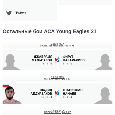
Twitter
Остальные бои ACA Young Eagles 21
18:30 МСК
ПОЛУЛЕГКИЙ ВЕС
65.8 КГ
ДЖАБРАИЛ
ФИРУЗ
МАЛЬСАГОВ
НАЗАРАЛИЕВ
3
-
2
- 0
6
-
1
- 0
18:00 МСК
ЛЕГКИЙ ВЕС
70.3 КГ
ШАДИД
СТАНИСЛАВ
АБДУРЗАКОВ
НАНАЕВ
13
-
5
- 1
5
-
1
- 0
17:30 МСК
ЛЕГКИЙ ВЕС
70.3 КГ