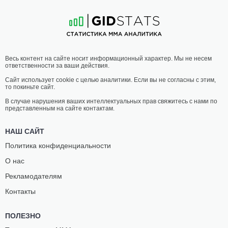
17
-
8
- 0
16
-
5
- 0
15:30 МСК
ПОЛУТЯЖЕЛЫЙ ВЕС
93 КГ
АМИРХАН
КУРБОНШО
Весь контент на сайте носит информационный характер. Мы не несем
КУКАЕВ
ЯМОЛОВ
ответственности за ваши действия.
2
-
3
- 0
3
-
3
- 0
Сайт использует cookie с целью аналитики. Если вы не согласны с этим,
то покиньте сайт.
15:00 МСК
ЛЕГКИЙ ВЕС
70.3 КГ
В случае нарушения ваших интеллектуальных прав свяжитесь с нами по
представленным на сайте контактам.
АДЛАН
НУРЖИГИТ
МАМАЕВ
КАРАЕВ
НАШ САЙТ
6
-
2
- 0
8
-
11
- 1
Политика конфиденциальности
О нас
14:30 МСК
ЛЕГКИЙ ВЕС
70.3 КГ
Рекламодателям
АРБИ
БАХТОВАР
Контакты
АХМАДОВ
НАИМОВ
7
-
0
- 0
7
-
8
- 0
ПОЛЕЗНО