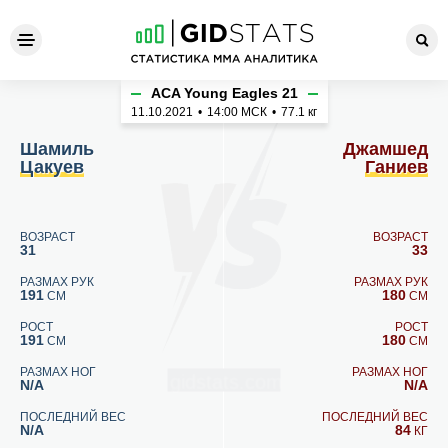
Шамиль Цакуев - Джамшед 
ACA Young Eagles 21
11.10.2021
•
14:00
МСК
•
77.1 кг
Шамиль
Джамшед
Цакуев
Ганиев
ВОЗРАСТ
ВОЗРАСТ
31
33
РАЗМАХ РУК
РАЗМАХ РУК
191
180
СМ
СМ
РОСТ
РОСТ
191
180
СМ
СМ
РАЗМАХ НОГ
РАЗМАХ НОГ
N/A
N/A
ПОСЛЕДНИЙ ВЕС
ПОСЛЕДНИЙ ВЕС
N/A
84
КГ