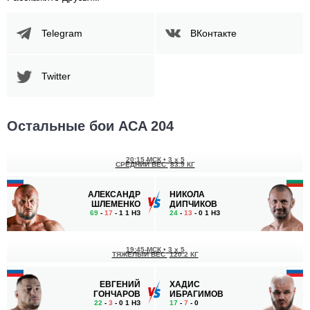
Telegram
ВКонтакте
Twitter
Остальные бои ACA 204
20:15 МСК
•
3 x 5
СРЕДНИЙ ВЕС
83.9 КГ
АЛЕКСАНДР
НИКОЛА
ШЛЕМЕНКО
ДИПЧИКОВ
69
-
17
- 1 1 НЗ
24
-
13
- 0 1 НЗ
19:45 МСК
•
3 x 5
ТЯЖЕЛЫЙ ВЕС
120.2 КГ
ЕВГЕНИЙ
ХАДИС
ГОНЧАРОВ
ИБРАГИМОВ
22
-
3
- 0 1 НЗ
17
-
7
- 0