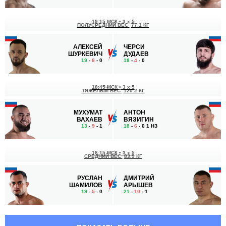
19:15 МСК
•
3 x 5
ПОЛУСРЕДНИЙ ВЕС
77.1 КГ
АЛЕКСЕЙ
ЧЕРСИ
ШУРКЕВИЧ
ДУДАЕВ
19
-
6
- 0
18
-
4
- 0
18:45 МСК
•
3 x 5
ТЯЖЕЛЫЙ ВЕС
120.2 КГ
МУХУМАТ
АНТОН
ВАХАЕВ
ВЯЗИГИН
13
-
9
- 1
18
-
6
- 0 1 НЗ
18:15 МСК
•
3 x 5
СРЕДНИЙ ВЕС
83.9 КГ
РУСЛАН
ДМИТРИЙ
ШАМИЛОВ
АРЫШЕВ
19
-
5
- 0
21
-
10
- 1
17:25 МСК
•
3 x 5
ЛЕГКИЙ ВЕС
70.3 КГ