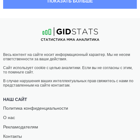
ПОКАЗАТЬ БОЛЬШЕ
АЛЕКСАНДР
МАГОМЕД
МАТМУРАТОВ
СУЛУМОВ
19
-
8
- 0
13
-
5
- 0 1 НЗ
17:00 МСК
•
3 x 5
ПОЛУТЯЖЕЛЫЙ ВЕС
93 КГ
СУЛИМ
ЛЕОНАРДО
Весь контент на сайте носит информационный характер. Мы не несем
БАТАЛОВ
СИЛВА
ответственности за ваши действия.
11
-
1
- 0
22
-
10
- 0
Сайт использует cookie с целью аналитики. Если вы не согласны с этим,
то покиньте сайт.
16:35 МСК
•
3 x 5
СРЕДНИЙ ВЕС
83.9 КГ
В случае нарушения ваших интеллектуальных прав свяжитесь с нами по
представленным на сайте контактам.
МАРК
АРТЁМ
ХУЛЬМ
ФРОЛОВ
НАШ САЙТ
13
-
5
- 0
21
-
7
- 0
Политика конфиденциальности
О нас
16:10 МСК
•
3 x 5
ПОЛУТЯЖЕЛЫЙ ВЕС
93 КГ
Рекламодателям
ШАМИЛЬ
РУСЛАН
Контакты
АБДУЛАЕВ
ГАБАРАЕВ