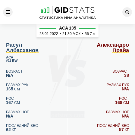
Расул Албасханов - Алекса
ACA 135
28.01.2022
•
21:30
МСК
•
56.7 кг
Расул
Александро
Албасханов
Прайа
ACA
#11 BW
ВОЗРАСТ
ВОЗРАСТ
N/A
38
РАЗМАХ РУК
РАЗМАХ РУК
165
N/A
СМ
РОСТ
РОСТ
167
168
СМ
СМ
РАЗМАХ НОГ
РАЗМАХ НОГ
N/A
N/A
ПОСЛЕДНИЙ ВЕС
ПОСЛЕДНИЙ ВЕС
62
57
КГ
КГ