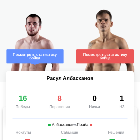
Посмотреть статистику
Посмотреть статистику
бойца
бойца
Расул Албасханов
16
8
0
1
Победы
Поражения
Ничьи
НЗ
Албасханов
vs
Прайа
Нокауты
Сабмишн
Решения