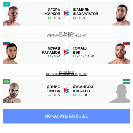
ИГОРЬ
ШАМИЛЬ
ЖИРКОВ
ШАХБУЛАТОВ
14
-
9
- 0
13
-
5
- 0
20:30 МСК
ЛЕГЧАЙШИЙ ВЕС
61.2 КГ
МУРАД
ТОМАШ
КАЛАМОВ
ДЭК
19
-
9
- 0
25
-
14
- 1 1 НЗ
20:00 МСК
ПОЛУТЯЖЕЛЫЙ ВЕС
93 КГ
ДЭНИС
ХУСАНБОЙ
СИЛВА
АТАБАЕВ
20
-
9
- 0
10
-
12
- 0
19:30 МСК
НАИЛЕГЧАЙШИЙ ВЕС
56.7 КГ
ПОКАЗАТЬ БОЛЬШЕ
АЗАМАТ
ЛЕНАР
ПШУКОВ
СУЛЕЙМАНОВ