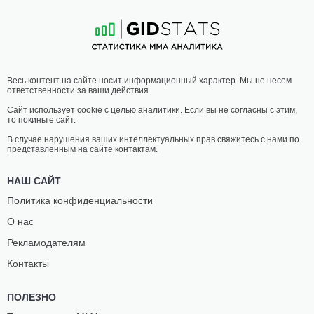
16
-
7
- 1
16
-
4
- 0
19:45 МСК
ЛЕГЧАЙШИЙ ВЕС
61.2 КГ
ПАВЕЛ
ХАСЕЙН
Весь контент на сайте носит информационный характер. Мы не несем
ВИТРУК
ШАЙХАЕВ
ответственности за ваши действия.
19
-
9
- 1
7
-
1
- 0
Сайт использует cookie с целью аналитики. Если вы не согласны с этим,
то покиньте сайт.
19:15 МСК
СРЕДНИЙ ВЕС
83.9 КГ
В случае нарушения ваших интеллектуальных прав свяжитесь с нами по
представленным на сайте контактам.
МИХАИЛ
ЙОВАН
ДОЛГОВ
ЗДЕЛАР
НАШ САЙТ
12
-
9
- 0
7
-
2
- 0
Политика конфиденциальности
О нас
18:45 МСК
ЛЕГЧАЙШИЙ ВЕС
61.2 КГ
Рекламодателям
УОЛТЕР
НАШХО
Контакты
ПЕРЕЙРА
ГАЛАЕВ
17
-
10
- 0
13
-
10
- 0
ПОЛЕЗНО
18:15 МСК