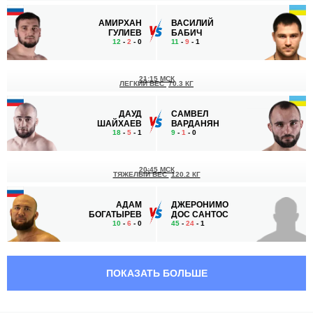
АМИРХАН
ВАСИЛИЙ
ГУЛИЕВ
БАБИЧ
12
-
2
- 0
11
-
9
- 1
21:15 МСК
ЛЕГКИЙ ВЕС
70.3 КГ
ДАУД
САМВЕЛ
ШАЙХАЕВ
ВАРДАНЯН
18
-
5
- 1
9
-
1
- 0
20:45 МСК
ТЯЖЕЛЫЙ ВЕС
120.2 КГ
АДАМ
ДЖЕРОНИМО
БОГАТЫРЕВ
ДОС САНТОС
10
-
6
- 0
45
-
24
- 1
20:15 МСК
НАИЛЕГЧАЙШИЙ ВЕС
56.7 КГ
ПОКАЗАТЬ БОЛЬШЕ
АЛАН
АЗАМ
ГОМЕШ
ГАФОРОВ