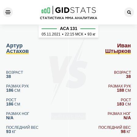
Артур Астахов - Иван Шты
ACA 131
05.11.2021
•
22:15
МСК
•
93 кг
Артур
Иван
Астахов
Штырков
ВОЗРАСТ
ВОЗРАСТ
38
38
РАЗМАХ РУК
РАЗМАХ РУК
186
188
СМ
СМ
РОСТ
РОСТ
186
183
СМ
СМ
РАЗМАХ НОГ
РАЗМАХ НОГ
N/A
N/A
ПОСЛЕДНИЙ ВЕС
ПОСЛЕДНИЙ ВЕС
93
98
КГ
КГ