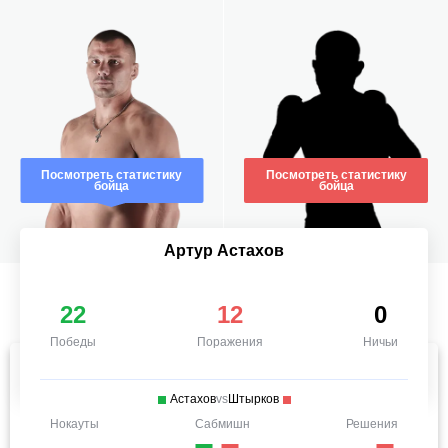
Посмотреть статистику
Посмотреть статистику
бойца
бойца
Артур Астахов
22
12
0
Победы
Поражения
Ничьи
Астахов
vs
Штырков
Нокауты
Сабмишн
Решения