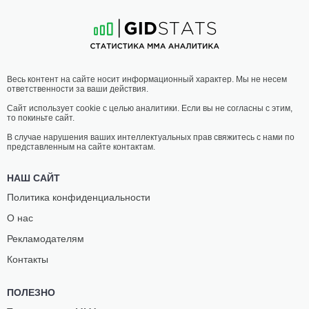
12
-
4
- 0
10
-
5
- 0
19:45 МСК
ЛЕГКИЙ ВЕС
70.3 КГ
ДЭНИС
ПАВЕЛ
Весь контент на сайте носит информационный характер. Мы не несем
СИЛВА
ГОРДЕЕВ
ответственности за ваши действия.
20
-
9
- 0
23
-
7
- 0 1 НЗ
Сайт использует cookie с целью аналитики. Если вы не согласны с этим,
то покиньте сайт.
19:15 МСК
ПОЛУСРЕДНИЙ ВЕС
77.1 КГ
В случае нарушения ваших интеллектуальных прав свяжитесь с нами по
представленным на сайте контактам.
АЛТЫНБЕК
ВАСИЛИЙ
МАМАШОВ
КУРОЧКИН
НАШ САЙТ
20
-
5
- 1 1 НЗ
16
-
7
- 1
Политика конфиденциальности
О нас
18:45 МСК
ЛЕГКИЙ ВЕС
70.3 КГ
Рекламодателям
СЕРГЕЙ
АРСЕНИЙ
Контакты
ЯКОВЛЕВ
ЯЦЫНОВ
8
-
5
- 1
7
-
5
- 0
ПОЛЕЗНО
18:15 МСК