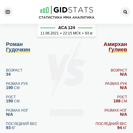
Роман Гудочкин - Амирхан 
ACA 124
11.06.2021
•
22:15
МСК
•
93 кг
Роман
Амирхан
Гудочкин
Гулиев
ВОЗРАСТ
ВОЗРАСТ
34
N/A
РАЗМАХ РУК
РАЗМАХ РУК
190
N/A
СМ
РОСТ
РОСТ
190
188
СМ
СМ
РАЗМАХ НОГ
РАЗМАХ НОГ
N/A
N/A
ПОСЛЕДНИЙ ВЕС
ПОСЛЕДНИЙ ВЕС
93
94
КГ
КГ