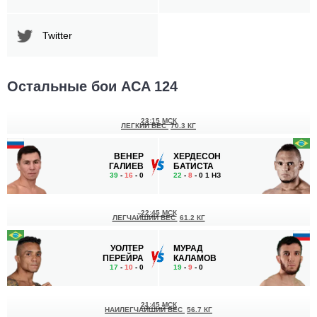
Twitter
Остальные бои ACA 124
23:15 МСК
ЛЕГКИЙ ВЕС
70.3 КГ
ВЕНЕР
ХЕРДЕСОН
ГАЛИЕВ
БАТИСТА
39
-
16
- 0
22
-
8
- 0 1 НЗ
22:45 МСК
ЛЕГЧАЙШИЙ ВЕС
61.2 КГ
УОЛТЕР
МУРАД
ПЕРЕЙРА
КАЛАМОВ
17
-
10
- 0
19
-
9
- 0
21:45 МСК
НАИЛЕГЧАЙШИЙ ВЕС
56.7 КГ