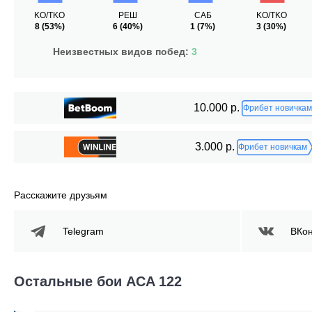
KO/TKO
РЕШ
САБ
KO/TKO
8
(53%)
6
(40%)
1
(7%)
3
(30%)
Неизвестных видов побед:
3
10.000 р.
Фрибет новичкам
3.000 р.
Фрибет новичкам
Расскажите друзьям
Telegram
ВКон
Остальные бои ACA 122