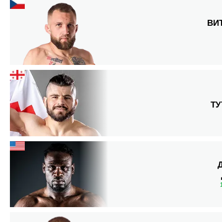
ВИ
ТУ