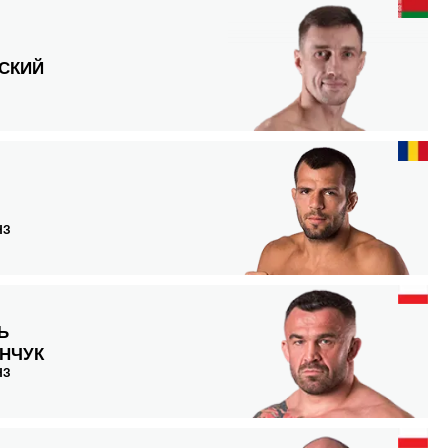
СКИЙ
НЗ
Ь
НЧУК
НЗ