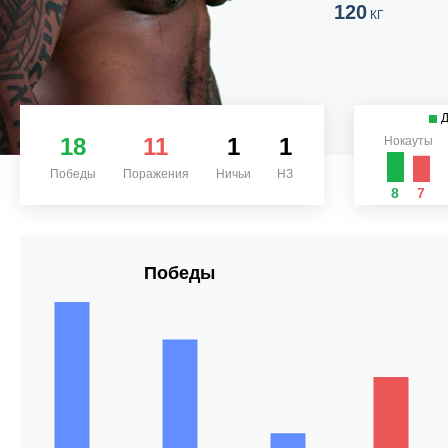
120
КГ
18
11
1
1
Нокауты
Победы
Поражения
Ничьи
НЗ
8
7
Победы