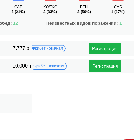
САБ
KO/TKO
РЕШ
САБ
3
(21%)
2
(33%)
3
(50%)
1
(17%)
побед:
12
Неизвестных видов поражений:
1
7.777 р.
Регистрация
Фрибет новичкам
10.000 ₸
Регистрация
Фрибет новичкам