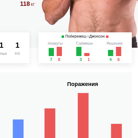
118
КГ
Побережец
vs
Джонсон
1
1
Нокауты
Сабмишн
Решения
ичьи
НЗ
7
8
3
1
4
6
Поражения