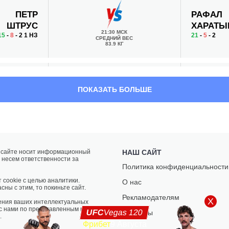
ПЕТР
РАФАЛ
ШТРУС
ХАРАТЫ
21:30 МСК
15
-
8
- 2 1 НЗ
21
-
5
- 2
СРЕДНИЙ ВЕС
83.9 КГ
МИХАЛ
ТОМАС
ПОКАЗАТЬ БОЛЬШЕ
АРТИНЕК
ПАКУТИ
21:00 МСК
13
-
7
- 0
23
-
17
- 3 1 
ТЯЖЕЛЫЙ ВЕС
120.2 КГ
а сайте носит информационный
НАШ САЙТ
 несем ответственности за
ЛЕВАН
ЭЛИСМА
Политика конфиденциальности
АШВИЛИ
ЛИМА
20:30 МСК
 cookie с целью аналитики.
О нас
20
-
10
- 1
31
-
13
- 0
ЛЕГКИЙ ВЕС
сны с этим, то покиньте сайт.
70.3 КГ
Рекламодателям
X
ения ваших интеллектуальных
 с нами по представленным на
UFC
Vegas 120
Контакты
.
Фрибет
9 Августа
АДИСЛАВ
МАЗИАР