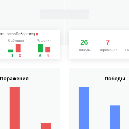
Джонсон
vs
Побережец
26
7
Сабмишн
Решения
Победы
Поражения
Н
1
3
6
4
Поражения
Победы