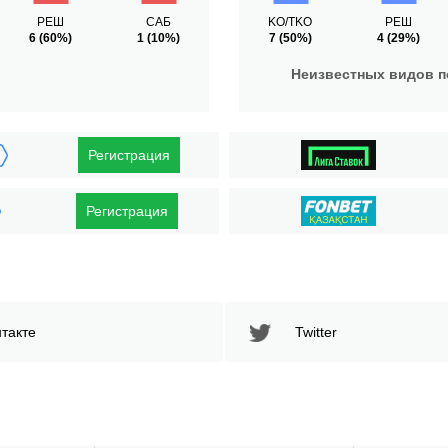
РЕШ
САБ
KO/TKO
РЕШ
6
(60%)
1
(10%)
7
(50%)
4
(29%)
Неизвестных видов 
Регистрация
Регистрация
такте
Twitter