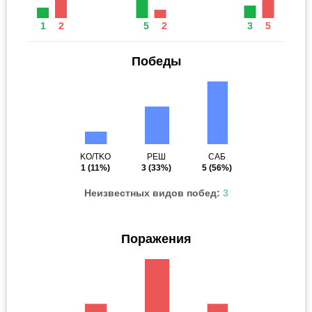
1
2
5
2
3
5
Победы
KO/TKO
РЕШ
САБ
1
(11%)
3
(33%)
5
(56%)
Неизвестных видов побед:
3
Поражения