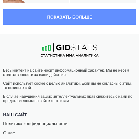
21:30 МСК
ПРОМЕЖУТОЧНЫЙ ВЕС
ПОКАЗАТЬ БОЛЬШЕ
ФРАНТИШЕК
МАТУШ
ФОДОР
КОХУТ
11
-
9
- 0
12
-
10
- 0
20:30 МСК
ПОЛУСРЕДНИЙ ВЕС
77.1 КГ
КРИСТИАН
ДЕНИС
Весь контент на сайте носит информационный характер. Мы не несем
ЮНГВИРТ
ФАРКАШ
ответственности за ваши действия.
16
-
9
- 0
3
-
6
- 0
Сайт использует cookie с целью аналитики. Если вы не согласны с этим,
то покиньте сайт.
20:00 МСК
ПОЛУТЯЖЕЛЫЙ ВЕС
93 КГ
В случае нарушения ваших интеллектуальных прав свяжитесь с нами по
представленным на сайте контактам.
ЙОРИК
ПАВОЛ
МОНТАГНАЧ
ЛАНГЕР
НАШ САЙТ
7
-
3
- 0
13
-
12
- 0
Политика конфиденциальности
О нас
19:30 МСК
ЛЕГКИЙ ВЕС
70.3 КГ