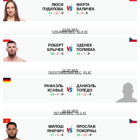
ЛЮСИ
МАРТА
ПУДИЛОВА
ВАЛИЧЕК
17
-
11
- 0
6
-
6
- 0
23:00 МСК
СРЕДНИЙ ВЕС
83.9 КГ
РОБЕРТ
ЗДЕНЕК
БРЫЧЕК
ПОЛИВКА
18
-
6
- 0
10
-
7
- 0
22:30 МСК
ПОЛУТЯЖЕЛЫЙ ВЕС
93 КГ
РАФАЭЛЬ
ДАНИЭЛЬ
КСАВЬЕ
ТОЛЕДО
14
-
9
- 0
13
-
11
- 0
22:00 МСК
ЛЕГКИЙ ВЕС
70.3 КГ
МИЛОШ
ЯРОСЛАВ
ЯНИЧИЧ
ПОКОРНЫ
17
-
3
- 0
16
-
12
- 0