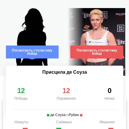
Посмотреть статистику
Посмотреть статистику
бойца
бойца
Присцила де Соуза
12
12
0
Победы
Поражения
Ничьи
де Соуза
vs
Рубин
Нокауты
Сабмишн
Решения