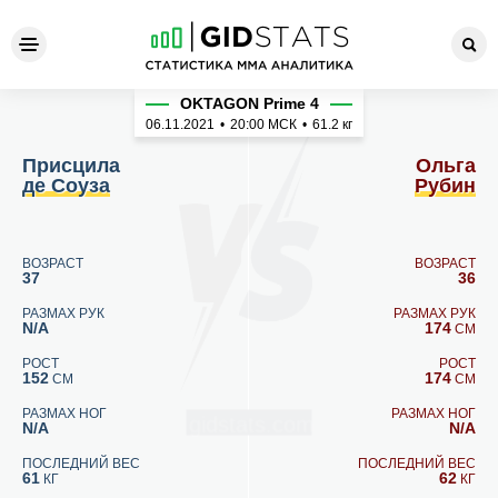
Присцила де Соуза - Ольга
OKTAGON Prime 4
06.11.2021
•
20:00
МСК
•
61.2 кг
Присцила
Ольга
де Соуза
Рубин
ВОЗРАСТ
ВОЗРАСТ
37
36
РАЗМАХ РУК
РАЗМАХ РУК
N/A
174
СМ
РОСТ
РОСТ
152
174
СМ
СМ
РАЗМАХ НОГ
РАЗМАХ НОГ
N/A
N/A
ПОСЛЕДНИЙ ВЕС
ПОСЛЕДНИЙ ВЕС
61
62
КГ
КГ