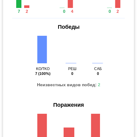
7
2
0
4
0
2
Победы
KO/TKO
РЕШ
САБ
7
(100%)
0
0
Неизвестных видов побед:
2
Поражения