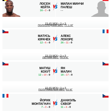
ЛОСЕН
МИЛАН МИНЧИ
КЕЙТА
ПАЛЕШ
16
-
2
- 0
-
-
23:45 МСК
•
3 x 5
ПОЛУСРЕДНИЙ ВЕС
77.1 КГ
МАТУСЬ
АЛЕКС
ЮРАЧЕК
ЛОХОРЕ
12
-
6
- 0
26
-
11
- 0
23:15 МСК
•
3 x 5
ЛЕГКИЙ ВЕС
70.3 КГ
МАТУШ
ЯН
КОХУТ
МАЛАЧ
12
-
10
- 0
18
-
17
- 0
22:45 МСК
•
3 x 5
ПОЛУТЯЖЕЛЫЙ ВЕС
93 КГ
ЙОРИК
ДАНИЭЛЬ
МОНТАГНАЧ
СКВОР
7
-
3
- 0
11
-
4
- 0