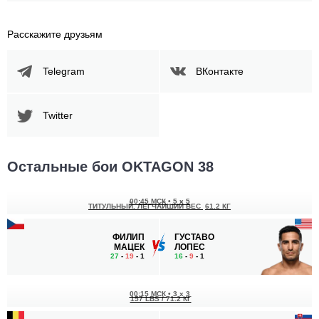
Расскажите друзьям
Telegram
ВКонтакте
Twitter
Остальные бои OKTAGON 38
00:45 МСК
•
5 x 5
ТИТУЛЬНЫЙ. ЛЕГЧАЙШИЙ ВЕС
61.2 КГ
ФИЛИП
ГУСТАВО
МАЦЕК
ЛОПЕС
27
-
19
- 1
16
-
9
- 1
00:15 МСК
•
3 x 3
157 LBS / 71.2 КГ