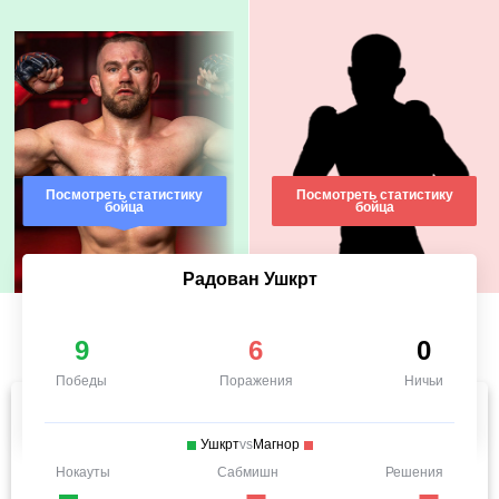
Посмотреть статистику
Посмотреть статистику
бойца
бойца
Радован Ушкрт
9
6
0
Победы
Поражения
Ничьи
Ушкрт
vs
Магнор
Нокауты
Сабмишн
Решения