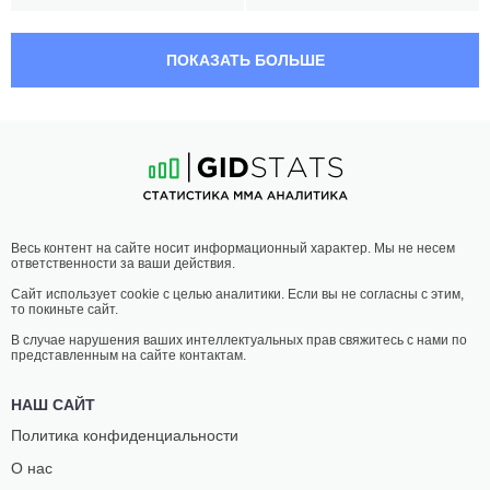
22:15 МСК
•
3 x 3
190 LBS / 86.2 КГ
ПОКАЗАТЬ БОЛЬШЕ
ГАБОР
ВАЦЛАВ
БОРАРОС
МИКУЛЯШЕК
20
-
11
- 1
9
-
11
- 0
21:45 МСК
•
3 x 5
ПОЛУЛЕГКИЙ ВЕС
65.8 КГ
ЯКУБ
АХМЕД
Весь контент на сайте носит информационный характер. Мы не несем
ДОНАЛ
ВИЛА
ответственности за ваши действия.
13
-
7
- 0
12
-
6
- 1 1 НЗ
Сайт использует cookie с целью аналитики. Если вы не согласны с этим,
то покиньте сайт.
21:15 МСК
•
3 x 5
СРЕДНИЙ ВЕС
83.9 КГ
В случае нарушения ваших интеллектуальных прав свяжитесь с нами по
представленным на сайте контактам.
МАТЕЙ
ДЖОЭЛЬ
ПЕНАЖ
ДОС САНТОС
НАШ САЙТ
11
-
1
- 0
17
-
10
- 0
Политика конфиденциальности
О нас
20:45 МСК
•
3 x 5
ПОЛУСРЕДНИЙ ВЕС
77.1 КГ