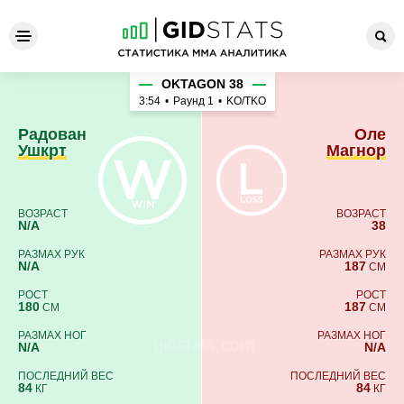
Радован Ушкрт - Оле Магно
OKTAGON 38
3:54
•
Раунд 1
•
KO/TKO
Радован
Оле
Ушкрт
Магнор
ВОЗРАСТ
ВОЗРАСТ
N/A
38
РАЗМАХ РУК
РАЗМАХ РУК
N/A
187
СМ
РОСТ
РОСТ
180
187
СМ
СМ
РАЗМАХ НОГ
РАЗМАХ НОГ
N/A
N/A
ПОСЛЕДНИЙ ВЕС
ПОСЛЕДНИЙ ВЕС
84
84
КГ
КГ